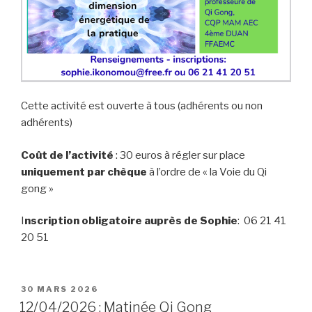
Cette activité est ouverte à tous (adhérents ou non
adhérents)
Coût de l’activité
: 30 euros à régler sur place
uniquement par chèque
à l’ordre de « la Voie du Qi
gong »
I
nscription obligatoire auprès de Sophie
: 06 21 41
20 51
PUBLIÉ
30 MARS 2026
LE
12/04/2026 : Matinée Qi Gong