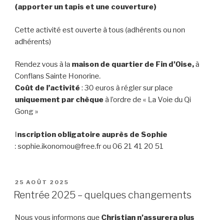
(apporter un tapis et une couverture)
Cette activité est ouverte à tous (adhérents ou non
adhérents)
Rendez vous à la
maison de quartier de Fin d’Oise,
à
Conflans Sainte Honorine.
Coût de l’activité
: 30 euros à régler sur place
uniquement par chèque
à l’ordre de « La Voie du Qi
Gong »
I
nscription obligatoire auprès de Sophie
: sophie.ikonomou@free.fr ou 06 21 41 20 51
PUBLIÉ
25 AOÛT 2025
LE
Rentrée 2025 – quelques changements
Nous vous informons que
Christian n’assurera plus