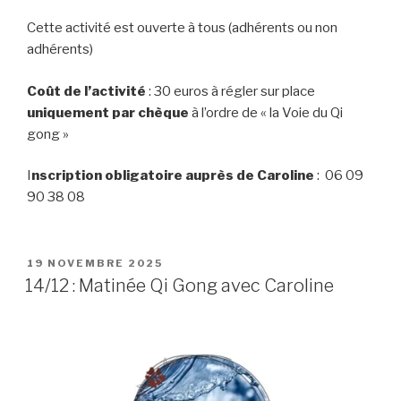
Cette activité est ouverte à tous (adhérents ou non
adhérents)
Coût de l’activité
: 30 euros à régler sur place
uniquement par chèque
à l’ordre de « la Voie du Qi
gong »
I
nscription obligatoire auprès de Caroline
: 06 09
90 38 08
PUBLIÉ
19 NOVEMBRE 2025
LE
14/12 : Matinée Qi Gong avec Caroline