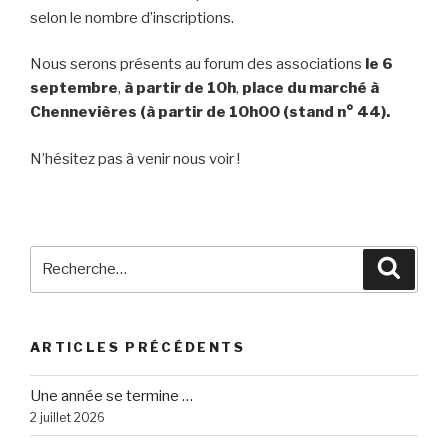
selon le nombre d’inscriptions.
Nous serons présents au forum des associations
le 6
septembre
,
à partir de 10h
,
place du marché à
Chennevières (à partir de 10h00 (stand n° 44).
N’hésitez pas à venir nous voir !
Recherche
Reche
pour
:
ARTICLES PRÉCÉDENTS
Une année se termine …
2 juillet 2026