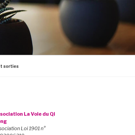
t sorties
sociation La Voie du Qi
ong
sociation Loi 1901 n°