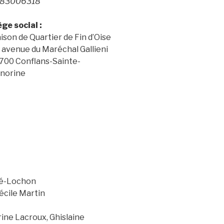
83006318
ège social :
ison de Quartier de Fin d’Oise
, avenue du Maréchal Gallieni
700 Conflans-Sainte-
norine
vé-Lochon
écile Martin
ine Lacroux, Ghislaine