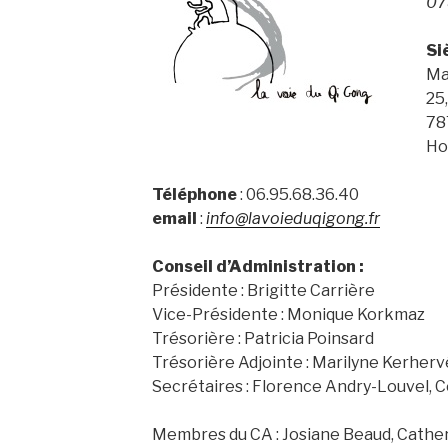
07
Si
Ma
25
78
Ho
Téléphone
: 06.95.68.36.40
email
:
info@lavoieduqigong.fr
Conseil d’Administration :
Présidente : Brigitte Carrière
Vice-Présidente : Monique Korkmaz
Trésorière : Patricia Poinsard
Trésorière Adjointe : Marilyne Kerher
Secrétaires : Florence Andry-Louvel, C
Membres du CA : Josiane Beaud, Cather