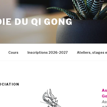
OIE DU QI GONG
Cours
Inscriptions 2026-2027
Ateliers, stages e
OCIATION
As
G
As