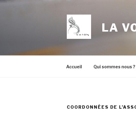
Aller
au
contenu
LA V
principal
Accueil
Qui sommes nous ?
COORDONNÉES DE L’ASS