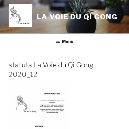
Aller
au
LA VOIE DU QI GONG
contenu
principal
Menu
statuts La Voie du Qi Gong
2020_12