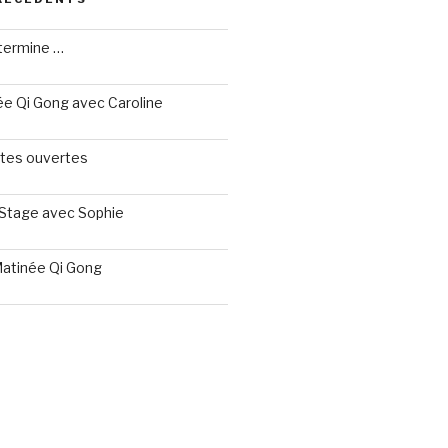
termine …
née Qi Gong avec Caroline
ortes ouvertes
 Stage avec Sophie
Matinée Qi Gong