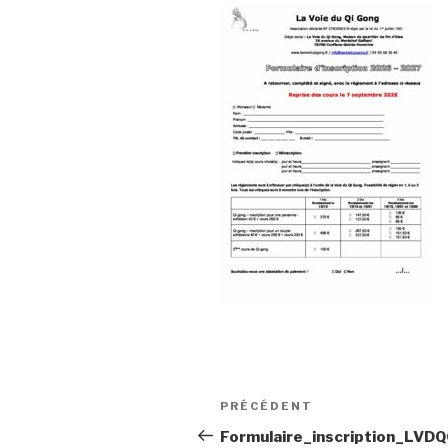
Navigation
Article
PRÉCÉDENT
de
précédent
Formulaire_inscription_LVD