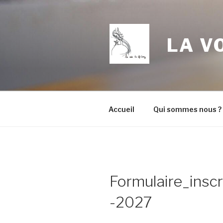
Aller
au
contenu
LA V
principal
Accueil
Qui sommes nous ?
Formulaire_ins
-2027