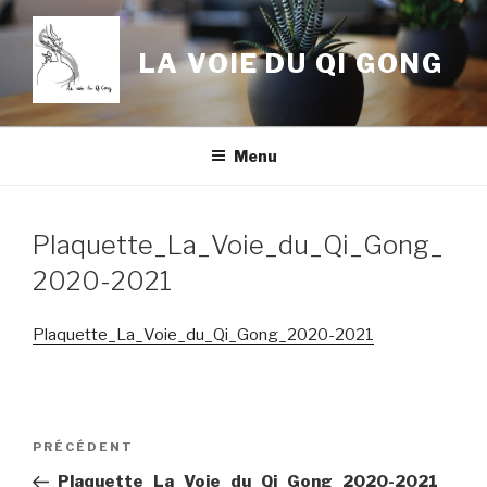
Aller
au
LA VOIE DU QI GONG
contenu
principal
Menu
Plaquette_La_Voie_du_Qi_Gong_
2020-2021
Plaquette_La_Voie_du_Qi_Gong_2020-2021
Navigation
Article
PRÉCÉDENT
de
précédent
Plaquette_La_Voie_du_Qi_Gong_2020-2021