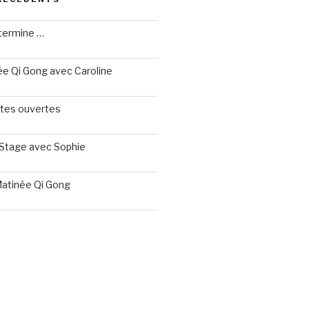
termine …
née Qi Gong avec Caroline
ortes ouvertes
 Stage avec Sophie
Matinée Qi Gong