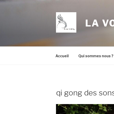
Aller
au
contenu
LA V
principal
Accueil
Qui sommes nous ?
qi gong des son